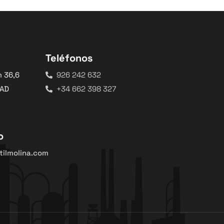
Teléfonos
m 36,6
926 242 632
DAD
+34 662 398 327
o
ilmolina.com