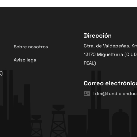
Dirección
Ctra. de Valdepeñas, K
Sobre nosotros
13170 Miguelturra (CIU
Aviso legal
REAL)
E)
Correo electrónic
fdm@fundicionduct