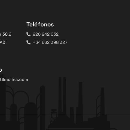
Teléfonos
m 36,6
926 242 632
DAD
+34 662 398 327
o
ilmolina.com