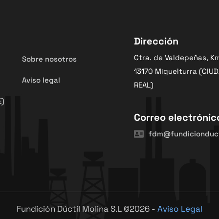
Dirección
Ctra. de Valdepeñas, K
Sobre nosotros
13170 Miguelturra (CIU
Aviso legal
REAL)
E)
Correo electrónic
fdm@fundicionduct
Fundición Dúctil Molina S.L ©2026
-
Aviso Legal